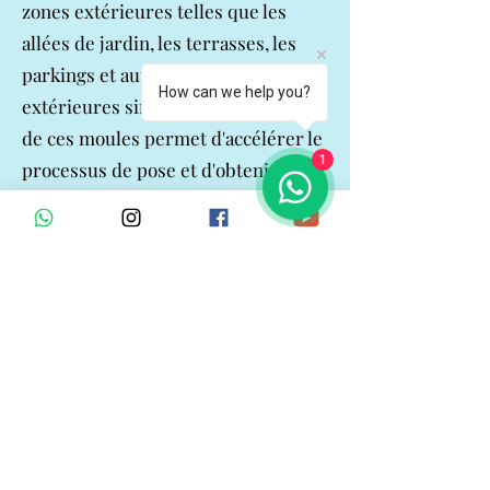
zones extérieures telles que les
allées de jardin, les terrasses, les
parkings et autres zones
How can we help you?
extérieures similaires. L'utilisation
de ces moules permet d'accélérer le
1
processus de pose et d'obtenir un
résultat plus régulier. Grâce à toutes
ces caractéristiques, les moules
pour pavés bikini sont devenus un
matériau largement préféré pour les
revêtements de sol extérieurs.
Fabrication de moules
pour pavés Bikini
Les moules pour pavés en béton