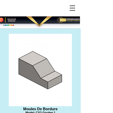
​Moules De Bordure
Model: C02 Garden 1