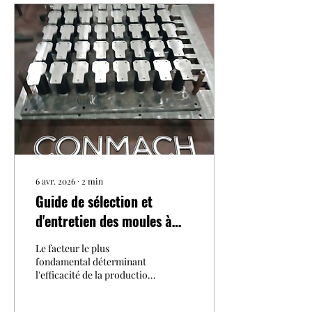
6 avr. 2026
∙
2
min
Guide de sélection et
d'entretien des moules à
blocs de béton haute
Le facteur le plus
performance avec
fondamental déterminant
l'efficacité de la production
CONMACH
d'éléments structurels en
béton est la qualité du